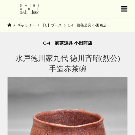
ギャラリー
【C】ブース
C-4 御茶道具 小田商店
C-4 御茶道具 小田商店
水戸徳川家九代 徳川斉昭(烈公)
手造赤茶碗